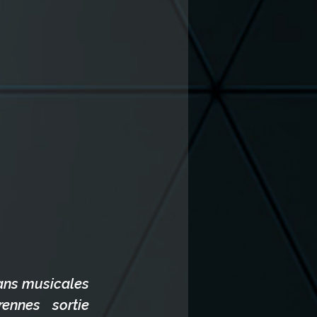
rans musicales 
ennes  sortie 