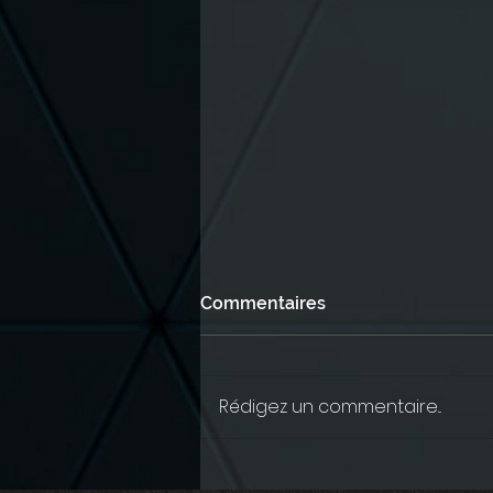
Commentaires
Rédigez un commentaire...
Rockin' Fridays #49 @Avec &