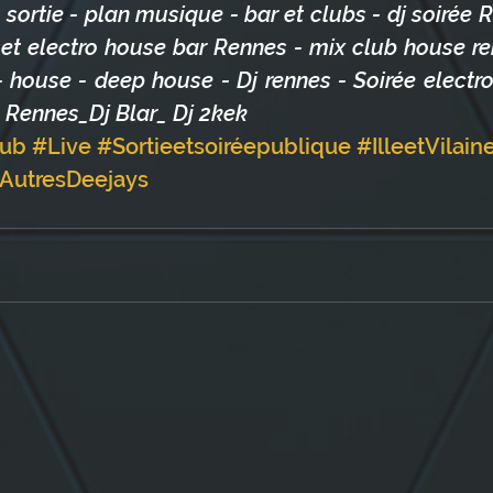
sortie - plan musique - bar et clubs - dj soirée R
set electro house bar Rennes - mix club house ren
 house - deep house - Dj rennes - Soirée electro
 Rennes_Dj Blar_ Dj 2kek
lub
#Live
#Sortieetsoiréepublique
#IlleetVilain
AutresDeejays