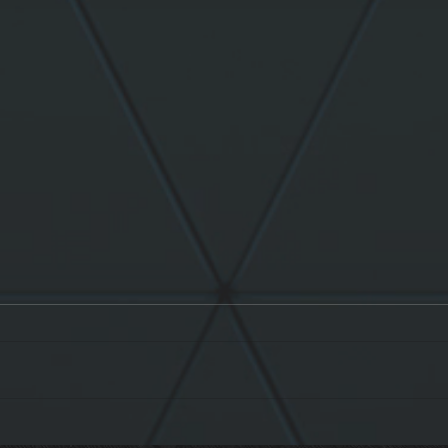
DJ Blar revient à l'Amaryllis
La V