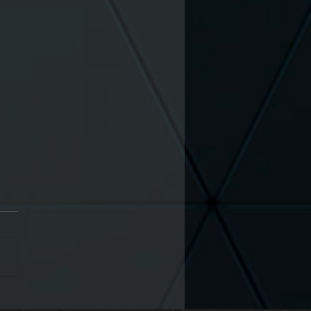
ilaine Party @La Basse