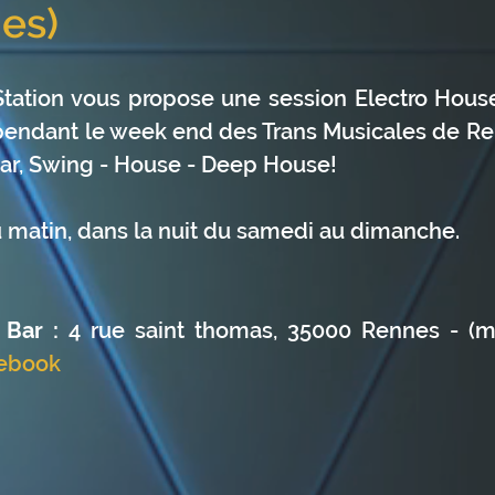
es)
tation vous propose une session Electro House
endant le week end des Trans Musicales de Ren
lar, Swing - House - Deep House!
 matin, dans la nuit du samedi au dimanche.
 Bar :
 4 rue saint thomas, 35000 Rennes - (
ebook