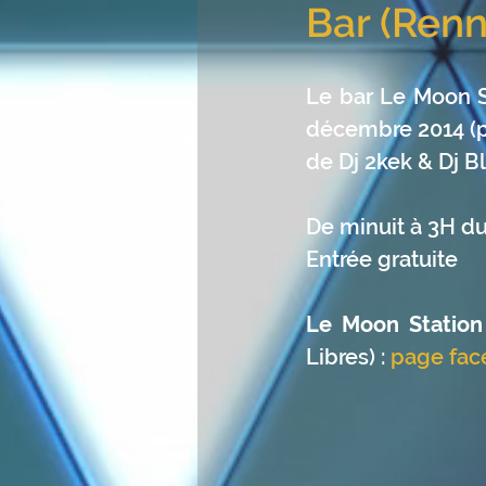
Bar (Renn
Le bar Le Moon S
décembre 2014 (p
de Dj 2kek & Dj B
De minuit à 3H du
Entrée gratuite
Le Moon Station
Libres) : 
page fac