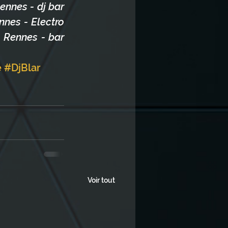
ennes - dj bar 
nes - Electro 
 Rennes - bar 
e
#DjBlar
Voir tout