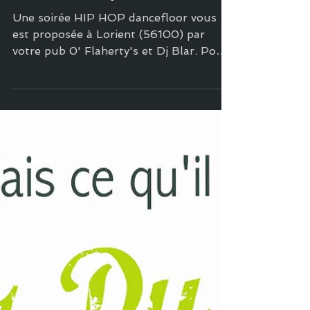
25 mars 2016
2 min de lecture
Bars & clubs
Hands Up In The Air Party au
Pub O' Flaherty's (Lorient)
Une soirée HIP HOP dancefloor vous
est proposée à Lorient (56100) par
votre pub 0' Flaherty's et Dj Blar. Pour
l'occasion, deux DJ...