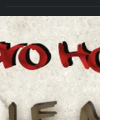
25 déc. 2014
1 min de lecture
Bars & clubs
Christmas Party - Bar Le Tour Du
Monde (Larmor Plage)
Envie de digérer la dinde de Noël,
autour d'un bon verre entre amis? Le
Tour Du Monde, Dj Blar & Dj 2 Kek
vous propose une soirée en...