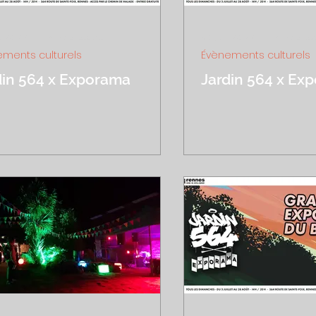
t 2022
1 min de lecture
30 juil. 2022
1 min de lec
ments culturels
Évènements culturels
din 564 x Exporama
Jardin 564 x Ex