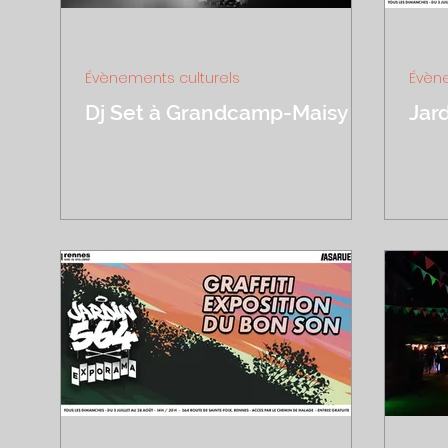
14 août 2022
1 min de lecture
13 aoû
Évènements culturels
Évène
Dj Set à Grandcamp-Maisy
Jar