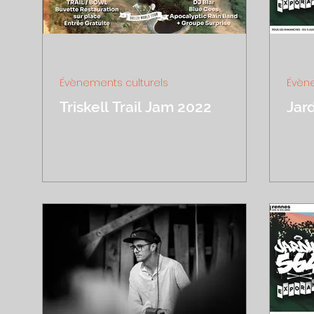
2 sept. 2022
1 min de lecture
27 ao
Évènements culturels
Évène
Triskell Trail Jam 2022
Jar