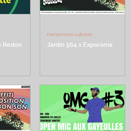
cture
20 août 2022
1 min de lecture
Évènements culturels
e Redon
Jardin 564 x Exporama