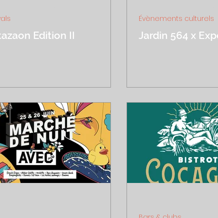
 2022
1 min de lecture
2 juil. 2022
1 min de lect
vals
Évènements culturels
azaon Edition II
Jardin 564 x Ex
n 2022
1 min de lecture
20 juin 2022
1 min de le
Bars & clubs