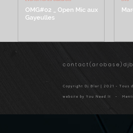
OMG#02 _ Open Mic aux
Mar
Gayeulles
contact(arobase)djb
Copyright Dj Blar | 2021 - Tous d
website by You Need It -
Ment