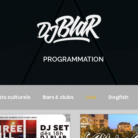
PROGRAMMATION
s culturels
Bars & clubs
Live
Dogfish