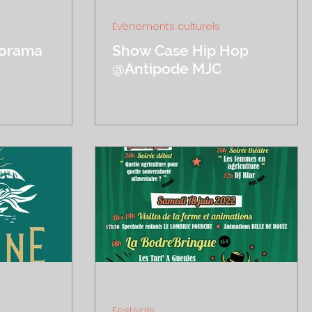
ure
29 juin 2022
1 min de lecture
Évènements culturels
porama
Show Case Hip Hop
@Antipode MJC
cture
16 juin 2022
1 min de lecture
Festivals