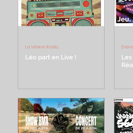
1 nov. 2023
1 min de lecture
11 jui
La Vilaine Radio
Évène
Léo part en Live !
Les
Réa