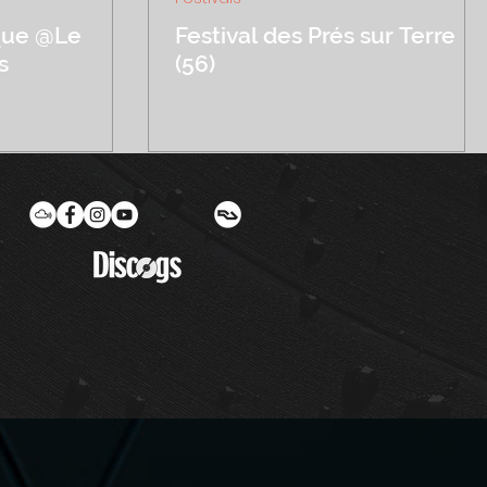
que @Le
Festival des Prés sur Terre
s
(56)