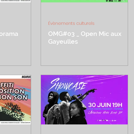
ture
23 juil. 2022
2 min de lecture
Évènements culturels
porama
OMG#03 _ Open Mic aux
Gayeulles