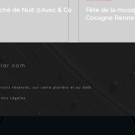
ché de Nuit @Avec & Co
Fête de la musi
Cocagne Renne
lar.com
roits réservés, sur cette planète et au delà
ions Légales