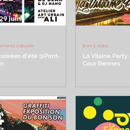
n 2023
3 min de lecture
6 oct. 2022
2 min de lec
ments culturels
Bars & clubs
 soirées d'été @Pont-
La Vilaine Part
n
Cour Rennes