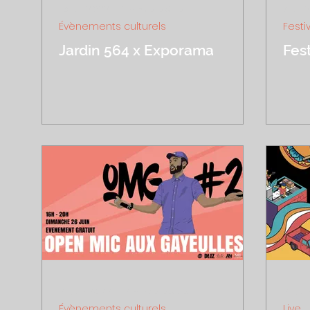
16 juil. 2022
1 min de lecture
7 juil.
Évènements culturels
Festi
Jardin 564 x Exporama
Fest
25 juin 2022
2 min de lecture
24 jui
Évènements culturels
Live