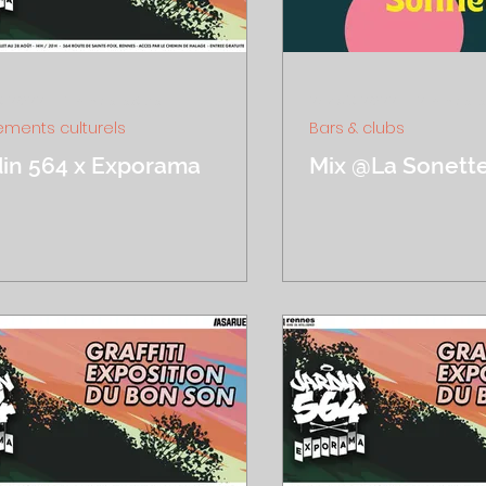
ût 2022
1 min de lecture
25 août 2022
2 min de le
ments culturels
Bars & clubs
din 564 x Exporama
Mix @La Sonett