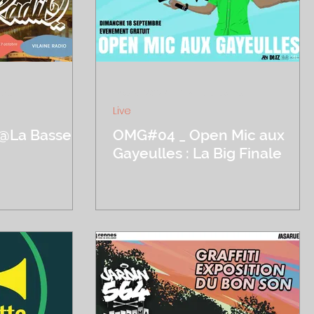
ture
17 sept. 2022
1 min de lecture
Live
y @La Basse
OMG#04 _ Open Mic aux
Gayeulles : La Big Finale