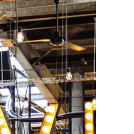
Évènements
culturels
Bars &
clubs
Live
Dogfish
Open
Mic