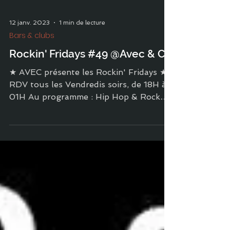
12 janv. 2023
1 min de lecture
Bars & clubs
Rockin' Fridays #49 @Avec & Co
★ AVEC présente les Rockin' Fridays ★
RDV tous les Vendredis soirs, de 18H à
01H Au programme : Hip Hop & Rock
DJ set 🤘 Entrée libre ★...