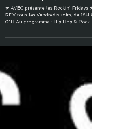
12 mai 2022
1 min de lecture
Bars & clubs
Rockin' Fridays #48
★ AVEC présente les Rockin' Fridays ★
RDV tous les Vendredis soirs, de 18H à
01H Au programme : Hip Hop & Rock
DJ set 🤘 Entrée libre ★...