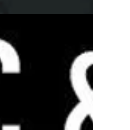
Bars & clubs
Rockin' Fridays #47
★ AVEC présente les Rockin' Fridays ★
RDV tous les Vendredis soirs, de 18H à
01H Au programme : Hip Hop & Rock
DJ set 🤘 Entrée libre ★...