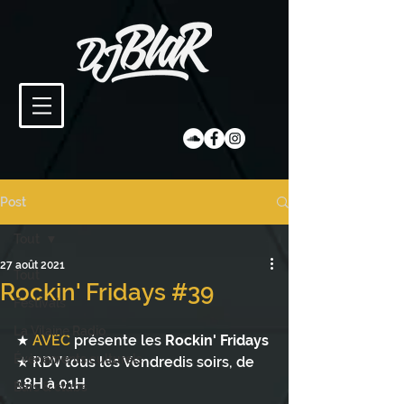
Post
Tout
27 août 2021
Tout
Rockin' Fridays #39
Festivals
La Vilaine Radio
★ 
AVEC
 présente les 
Rockin' Fridays
Évènements culturels
★ RDV tous les Vendredis soirs, de 
18H à 01H
Bars & clubs