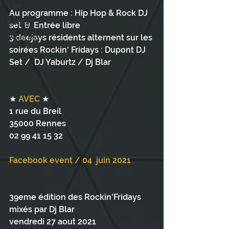
Live
Au programme : Hip Hop & Rock DJ 
Dogfish
set 🤘 Entrée libre
3 deejays résidents alternent sur les 
Open Mic
soirées Rockin' Fridays : Dupont DJ 
Set /  DJ Yaburtz / Dj Blar 
★ 
AVEC
 ★
1 rue du Breil
35000 Rennes
02 99 41 15 32
Facebook event / 04  juin 2021
39eme édition des Rockin'Fridays 
mixés par Dj Blar
vendredi 27 aout 2021