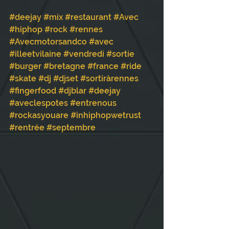
#deejay
#mix
#restaurant
#Avec
#hiphop
#rock
#rennes
#Avecmotorsandco
#avec
#illeetvilaine
#vendredi
#sortie
#burger
#bretagne
#france
#ride
#skate
#dj
#djset
#sortiràrennes
#fingerfood
#djblar
#deejay
#aveclespotes
#entrenous
#rockasyouare
#inhiphopwetrust
#rentrée
#septembre