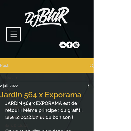
Post
Tout
2 juil. 2022
Tout
Jardin 564 x Exporama
Festivals
JARDIN 564 x EXPORAMA est de 
La Vilaine Radio
retour ! Même principe : du graffiti, 
Évènements culturels
une exposition et du bon son ! 
Bars & clubs