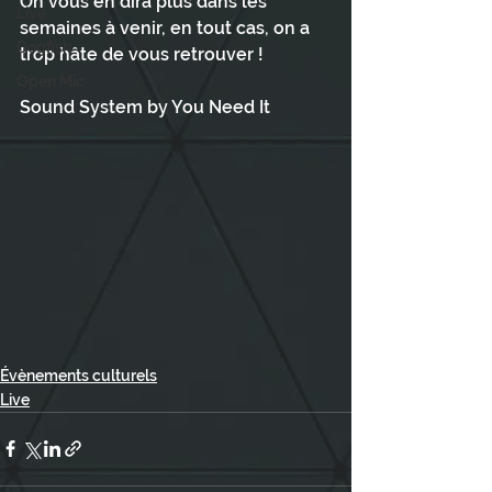
On vous en dira plus dans les 
Live
semaines à venir, en tout cas, on a 
Dogfish
trop hâte de vous retrouver !
Open Mic
Sound System by You Need It
Évènements culturels
Live