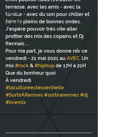
Live
terrasse, avec les amis - avec la 
Dogfish
famille - avec du son pour chiller et 
faire le pleins de bonnes ondes. 
Open Mic
J'espère pouvoir très vite aller 
profiter des mix des copains et Dj 
Rennais ...
Pour ma part, je vous donne rdv ce 
vendredi - 21 mai 2021 au 
AVEC
. Un 
mix 
#rock
 & 
#hiphop
 de 17H à 21H
Que du bonheur quoi 
À vendredi
#lacultureestessentielle
#SortirÀRennes
#sortirarennes
#dj
#livemix