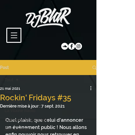
Post
Tout
21 mai 2021
Tout
Rockin' Fridays #35
Festivals
Dernière mise à jour :
7 sept. 2021
La Vilaine Radio
Quel plaisir, que celui d'annoncer 
Évènements culturels
un évènement public ! Nous allons 
Bars & clubs
enfin pouvoir nous retrouver en 