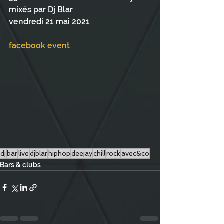
mixés par Dj Blar
vendredi 21 mai 2021
facebook event
dj
bar
live
djblar
hiphop
deejay
chill
rock
avec&co
Bars & clubs