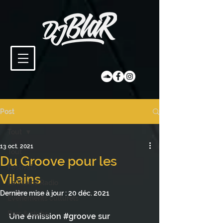
Post
Tout
13 oct. 2021
Tout
Du Groove pour les
Festivals
Vilains
La Vilaine Radio
Dernière mise à jour :
20 déc. 2021
Évènements culturels
Bars & clubs
Une émission 
#groove
 sur 