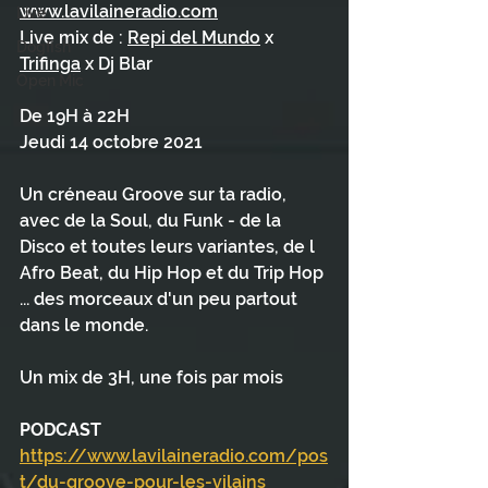
www.lavilaineradio.com
Live
Live mix de : 
Repi del Mundo
 x 
Dogfish
Trifinga
 x Dj Blar
Open Mic
De 19H à 22H
Jeudi 14 octobre 2021
Un créneau Groove sur ta radio, 
avec de la Soul, du Funk - de la 
Disco et toutes leurs variantes, de l 
Afro Beat, du Hip Hop et du Trip Hop 
... des morceaux d'un peu partout 
dans le monde.
Un mix de 3H, une fois par mois
PODCAST
https://www.lavilaineradio.com/pos
t/du-groove-pour-les-vilains