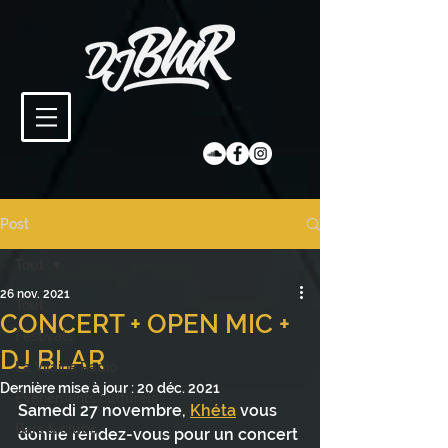
Post
Tout
26 nov. 2021
Tout
CONCERT + OPEN MIC +
Festivals
DJ BLAR
La Vilaine Radio
Dernière mise à jour :
20 déc. 2021
Évènements culturels
Samedi 27 novembre, 
Khéta
 vous 
Bars & clubs
donne rendez-vous pour un concert 