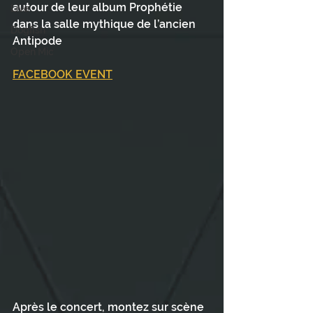
autour de leur album Prophétie 
Live
dans la salle mythique de l’ancien 
Dogfish
Antipode 
Open Mic
FACEBOOK EVENT
Après le concert, montez sur scène 