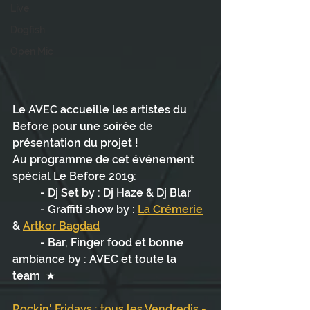
Live
Dogfish
Open Mic
Le AVEC accueille les artistes du 
Before pour une soirée de 
présentation du projet !    
Au programme de cet événement 
spécial Le Before 2019:     
          - Dj Set by : Dj Haze & Dj Blar
          - Graffiti show by : 
La Crémerie
& 
Artkor Bagdad
          - Bar, Finger food et bonne 
ambiance by : AVEC et toute la 
team  ★ 
Rockin' Fridays : tous les Vendredis - 