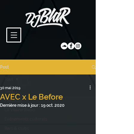
Post
Tout
30 mai 2019
Tout
AVEC x Le Before
Festivals
Dernière mise à jour :
19 oct. 2020
La Vilaine Radio
Évènements culturels
Bars & clubs