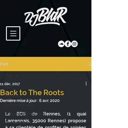
Post
Tout
11 déc. 2017
Tout
Back to The Roots
Festivals
Dernière mise à jour :
6 avr. 2020
La Vilaine Radio
Le BDS de Rennes, (1 quai 
Évènements culturels
Lamennais, 35000 Rennes) propose 
Bars & clubs
à sa clientèle de profiter de soirées 