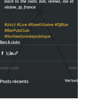
back to the roots, bds, rennes, ille et 
vilaine, 35, france
#2017
#Live
#IlleetVilaine
#DjBlar
#BarPubClub
#Sortieetsoiréepublique
Bars & clubs
Voir tout
Posts récents