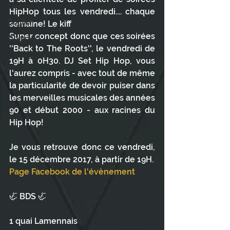
Live
HipHop tous les vendredi.... chaque 
Dogfish
semaine! Le kiff
Super concept donc que ces soirées 
Open Mic
''Back to The Roots'', le vendredi de 
19H à 0H30. DJ Set Hip Hop, vous 
l'aurez compris - avec tout de même 
la particularité de devoir puiser dans 
les merveilles musicales des années 
90 et début 2000 - aux racines du 
Hip Hop!
Je vous retrouve donc ce vendredi, 
le 15 décembre 2017, à partir de 19H. 
Page Facebook de l'évènement
🦏 BDS 🦏
1 quai Lamennais 