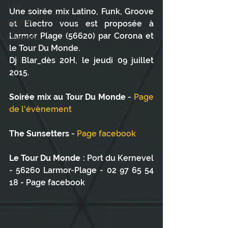
Live
Une soirée mix Latino, Funk, Groove 
Dogfish
et Electro vous est proposée à 
Larmor Plage (56620) par Corona et 
Open Mic
le Tour Du Monde.
Dj Blar_dès 20H, le jeudi 09 juillet 
2015. 
Soirée mix au Tour Du Monde
 - 
Page 
de l'évènement
The Sunsetters 
- 
Page facebook
Le Tour Du Monde :
 Port du Kernevel 
- 56260 Larmor-Plage - 02 97 65 54 
18 - Page facebook