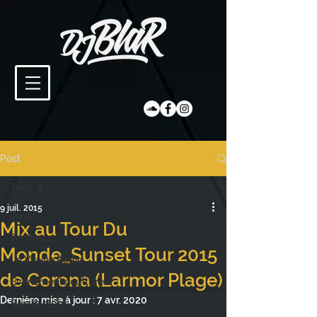
Post
Tout
9 juil. 2015
Tout
Mix au Tour Du
Festivals
Monde_Sunset Tour 2015
La Vilaine Radio
de Corona (Larmor Plage)
Évènements culturels
Dernière mise à jour :
7 avr. 2020
Bars & clubs