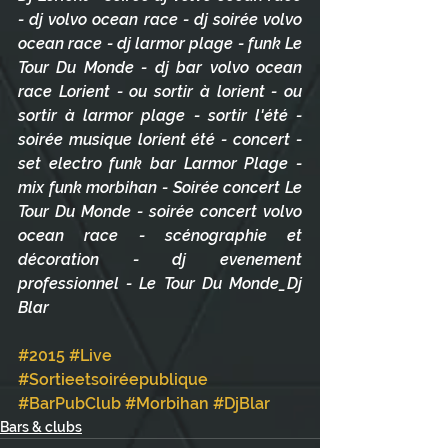
- dj volvo ocean race - dj soirée volvo 
ocean race - dj larmor plage - funk Le 
Tour Du Monde - dj bar volvo ocean 
race Lorient - ou sortir à lorient - ou 
sortir à larmor plage - sortir l'été - 
soirée musique lorient été - concert - 
set electro funk bar Larmor Plage - 
mix funk morbihan - Soirée concert Le 
Tour Du Monde - soirée concert volvo 
ocean race - scénographie et 
décoration - dj evenement 
professionnel - Le Tour Du Monde_Dj 
Blar
#2015
#Live
#Sortieetsoiréepublique
#BarPubClub
#Morbihan
#DjBlar
Bars & clubs