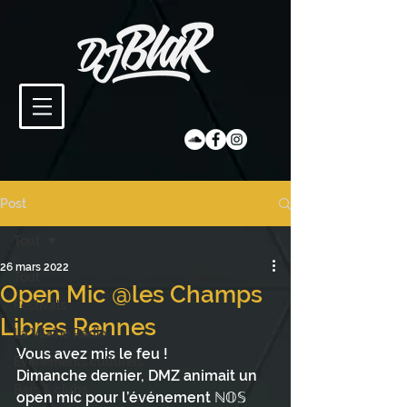
Post
Tout
26 mars 2022
Tout
Open Mic @les Champs
Festivals
Libres Rennes
La Vilaine Radio
Vous avez mis le feu !  
Évènements culturels
Dimanche dernier, DMZ animait un 
Bars & clubs
open mic pour l’événement ℕ𝕆𝕊 