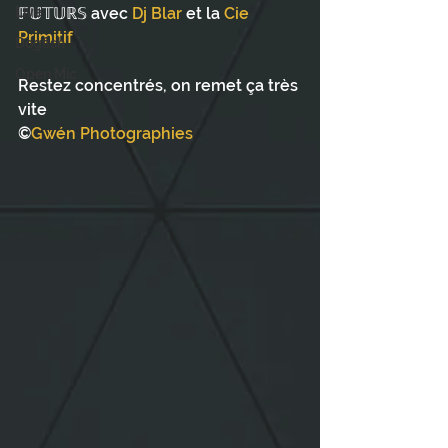
Live
𝔽𝕌𝕋𝕌ℝ𝕊 avec 
Dj Blar
 et la 
Cie 
Primitif
Dogfish
Open Mic
Restez concentrés, on remet ça très 
vite 
©
Gwén Photographies