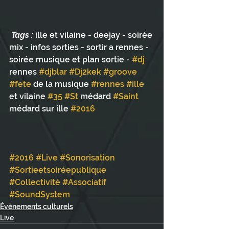
Tags :
 ille et vilaine - deejay - soirée 
mix - infos sorties - sortir a rennes - 
soirée musique et plan sortie - 
#dj
rennes 
#djblar
#Dj2kek
#groove
#fete
 de la musique 
#rennes
#ille
et vilaine 
#35
#St
 médard 
#Saint
médard sur ille 
#2016
#2016
#Live
#Sonorisation
#Sortieetsoiréepublique
#Collectivité
#Associatif
#SoundSystem
Évènements culturels
Live