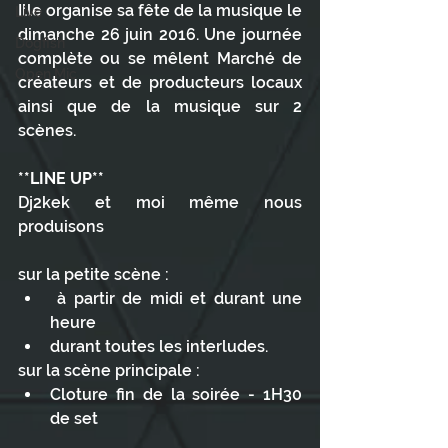
Ille organise sa fête de la musique le 
Live
dimanche 26 juin 2016. Une journée 
Dogfish
complète ou se mêlent Marché de 
Open Mic
créateurs et de producteurs locaux 
ainsi que de la musique sur 2 
scènes. 
**LINE UP**
Dj2kek et moi même nous 
produisons
sur la petite scène : 
 à partir de midi et durant une 
heure  
durant toutes les interludes. 
sur la scène principale : 
Cloture fin de la soirée - 1H30 
de set 