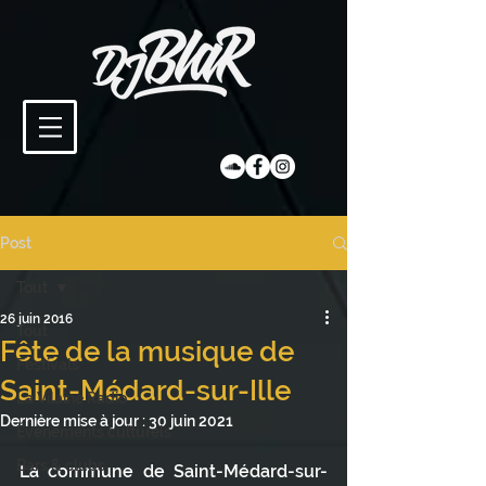
Post
Tout
26 juin 2016
Tout
Fête de la musique de
Festivals
Saint-Médard-sur-Ille
La Vilaine Radio
Dernière mise à jour :
30 juin 2021
Évènements culturels
Bars & clubs
La commune de Saint-Médard-sur-