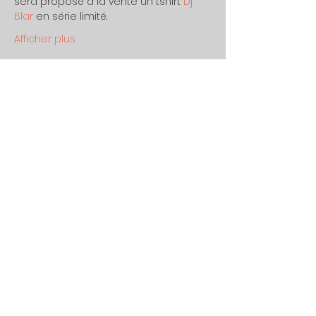
sera proposé à la vente un tshirt 
Dj 
Blar
 en série limité.
Afficher plus
Partager cet événement
contact(arobase)dj
blar.com