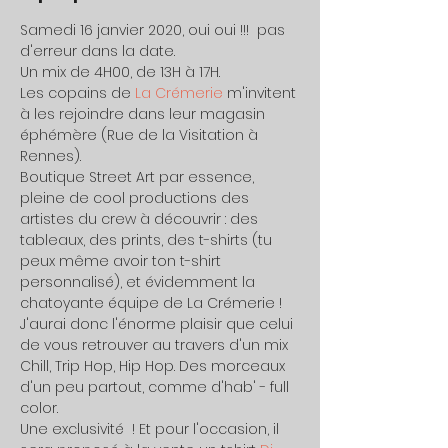
Samedi 16 janvier 2020, oui oui !!!  pas 
d'erreur dans la date.
Un mix de 4H00, de 13H à 17H.
Les copains de 
La Crémerie
 m'invitent 
à les rejoindre dans leur magasin 
éphémère (Rue de la Visitation à 
Rennes).
Boutique Street Art par essence, 
pleine de cool productions des 
artistes du crew à découvrir : des 
tableaux, des prints, des t-shirts (tu 
peux même avoir ton t-shirt 
personnalisé), et évidemment la 
chatoyante équipe de La Crémerie !
J'aurai donc l'énorme plaisir que celui 
de vous retrouver au travers d'un mix 
Chill, Trip Hop, Hip Hop. Des morceaux 
d'un peu partout, comme d'hab' - full 
color.
Une exclusivité  ! Et pour l'occasion, il 