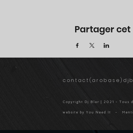
Partager ce
contact(arobase)djb
Copyright Dj Blar | 2021 - Tous d
website by You Need It -
Ment