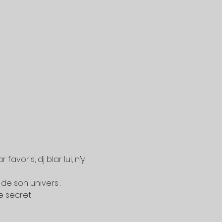
voris, dj blar lui, n’y 
 son univers :

e secret 