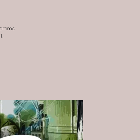
a comme
 .