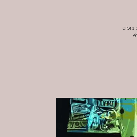
alors 
é