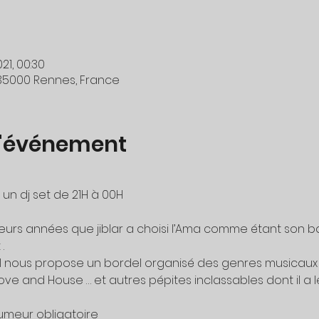
021, 00:30
 35000 Rennes, France
l'événement
 un dj set de 21H à 00H
eurs années que jiblar a choisi l’Ama comme étant son bar fa
.
 nous propose un bordel organisé des genres musicaux de
ove and House … et autres pépites inclassables dont il a l