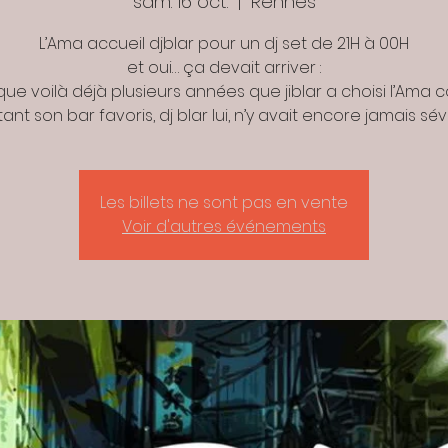
sam. 16 oct.
  |  
Rennes
L’Ama accueil djblar pour un dj set de 21H à 00H
et oui… ça devait arriver :
que voilà déjà plusieurs années que jiblar a choisi l’Am
tant son bar favoris, dj blar lui, n’y avait encore jamais sévit
Les billets ne sont pas en vente
Voir d'autres événements